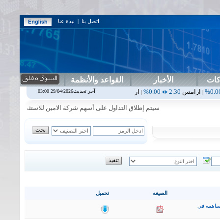
اتصل بنا
|
نبذة عنا
كات
الأخبار
القواعد والأنظمة
س
2.30
0.00%
اربيل
0.00
0.00%
اس بنك
0.00
0.00%
اسفنج
1.87
0.00%
آخر تحديث29/04/2026 03:00
|
|
|
سيتم إطلاق التداول على أسهم شركة الامين للاستثمار المالي في جلسة 
الصيغه
تحميل
ساهمة في