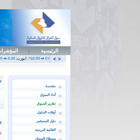
الرئيسية
المؤشرا
0.00%
أهلي
0.65
1.52%
ابداع
0.00
0.00%
ابورت
0.00
0.00%
اتحاد
.00
|
|
|
|
ت
مقدمـة
أداء السوق
تقارير السوق
أوقات التداول
دليل المستثمر
ال
القائمة البريدية
6
وسطاء السوق