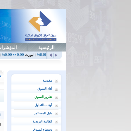
الرئيسية
المؤشرا
أهلي
0.65
1.52%
ابداع
0.00
0.00%
ابورت
0.00
0.00%
اتحاد
0.00
0%
|
|
|
|
ت
مقدمـة
أداء السوق
تقارير السوق
أوقات التداول
دليل المستثمر
ال
القائمة البريدية
6
وسطاء السوق