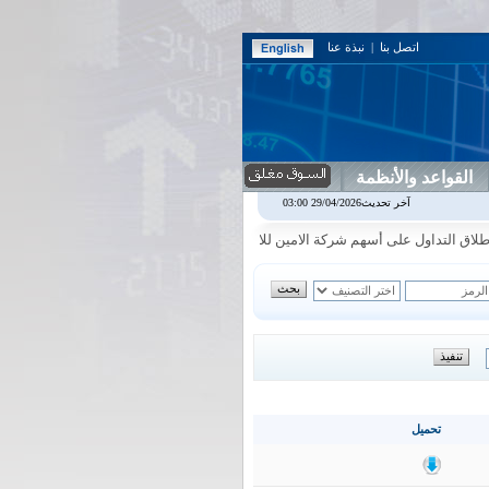
اتصل بنا
|
نبذة عنا
القواعد والأنظمة
اربيل
0.00
0.00%
اس بنك
0.00
0.00%
اسفنج
1.87
0.00%
اسلام
1.06
آخر تحديث29/04/2026 03:00
|
|
|
|
 التداول على أسهم شركة الامين للاستثمار المالي في جلسة الاحد الموافق 2026/8/9
تحميل