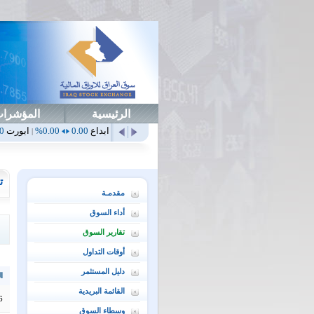
الرئيسية
المؤشرا
أمن
0.00
0.00%
أهلي
0.65
1.52%
ابداع
0.00
0.00%
ابورت
0.00
0.00%
|
|
|
ت
مقدمـة
أداء السوق
تقارير السوق
أوقات التداول
دليل المستثمر
ال
القائمة البريدية
6
وسطاء السوق