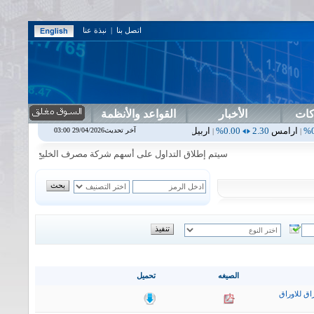
اتصل بنا
|
نبذة عنا
كات
الأخبار
القواعد والأنظمة
0.00%
اربيل
0.00
0.00%
اس بنك
0.00
0.00%
اسفنج
1.87
0.00%
اس
آخر تحديث29/04/2026 03:00
|
|
|
|
سيتم إطلاق التداول على أسهم شركة مصرف الخليج التجاري في جلسة الاث
الصيغه
تحميل
اق للاوراق