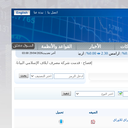
اتصل بنا
|
نبذة عنا
كات
الأخبار
القواعد والأنظمة
2.30
0.00%
اربيل
0.00
0.00%
اس بنك
0.00
0.00%
اسفنج
1.87
0.00%
آخر تحديث29/04/2026 03:00
|
|
|
إفصاح - قدمت شركة مصرف ايلاف الإسلامي البيانات المالية السنوية 
الصيغه
تحميل
اق للاوراق