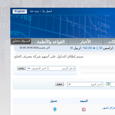
اتصل بنا
|
نبذة عنا
كات
الأخبار
القواعد والأنظمة
0.00%
اربيل
0.00
0.00%
اس بنك
0.00
0.00%
اسفنج
1.87
0.00%
اسلا
آخر تحديث29/04/2026 03:00
|
|
|
|
سيتم إطلاق التداول على أسهم شركة مصرف الخليج التجاري في جلسة الاث
الصيغه
تحميل
عراق لشهر