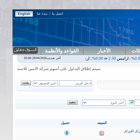
اتصل بنا
|
نبذة عنا
كات
الأخبار
القواعد والأنظمة
2.30
0.00%
اربيل
0.00
0.00%
اس بنك
0.00
0.00%
اسفنج
1.87
0.00%
آخر تحديث29/04/2026 03:00
|
|
|
سيتم إطلاق التداول على أسهم شركة الامين للاستثمار المالي في جلسة 
الصيغه
تحميل
اق للاوراق