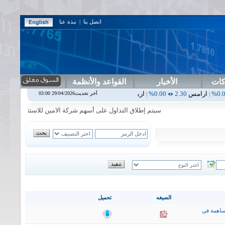
اتصل بنا
|
نبذة عنا
كات
الأخبار
القواعد والأنظمة
2.30
0.00%
اربيل
0.00
0.00%
اس بنك
0.00
0.00%
اسفنج
1.87
0.00%
آخر تحديث29/04/2026 03:00
|
|
|
سيتم إطلاق التداول على أسهم شركة الامين للاستثمار المالي في جلسة 
الصيغه
تحميل
ساهمة في