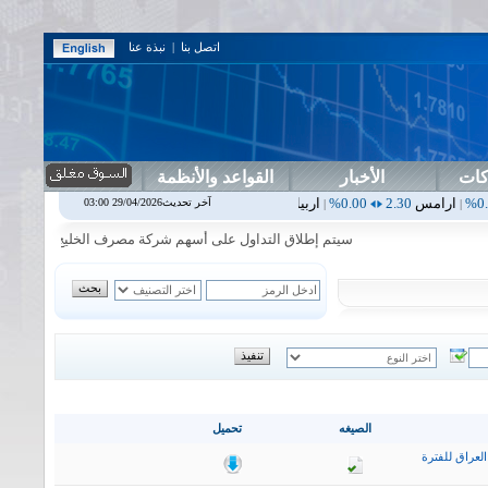
اتصل بنا
|
نبذة عنا
كات
الأخبار
القواعد والأنظمة
0.00%
اربيل
0.00
0.00%
اس بنك
0.00
0.00%
اسفنج
1.87
0.00%
اس
آخر تحديث29/04/2026 03:00
|
|
|
|
سيتم إطلاق التداول على أسهم شركة مصرف الخليج التجاري في جلسة الا
الصيغه
تحميل
لعراق للفترة