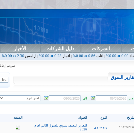
ت
الشركات
دليل الشركات
الأخبار
اثاث
0.86
0.00%
اثمار
0.23
0.00%
ارامس
2.30
0.00%
اربيل
0.00
0.00%
|
|
|
|
سيتم إطلاق ال
قارير السوق
من
إلى
تاريخ
النوع
العنوان
الصيغه
التقرير النصف سنوي للسوق الثاني لعام
15/07/202
ربع سنوي
2026