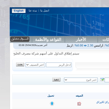
اتصل بنا
|
نبذة عنا
كات
الأخبار
القواعد والأنظمة
0.00%
اربيل
0.00
0.00%
اس بنك
0.00
0.00%
اسفنج
1.87
0.00%
اس
آخر تحديث29/04/2026 03:00
|
|
|
|
سيتم إطلاق التداول على أسهم شركة مصرف الخليج التجاري في جلسة الاث
الصيغه
تحميل
اق للاوراق