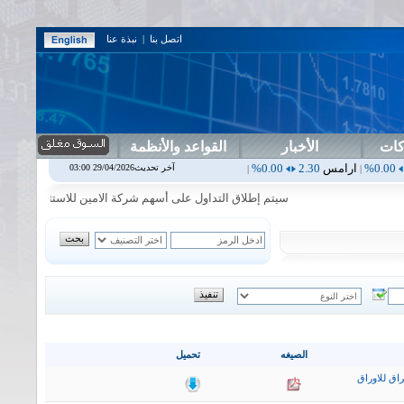
اتصل بنا
|
نبذة عنا
كات
الأخبار
القواعد والأنظمة
مس
2.30
0.00%
اربيل
0.00
0.00%
اس بنك
0.00
0.00%
اسفنج
1.87
0.00%
آخر تحديث29/04/2026 03:00
|
|
|
سيتم إطلاق التداول على أسهم شركة الامين للاستثمار المالي في جلسة 
الصيغه
تحميل
اق للاوراق