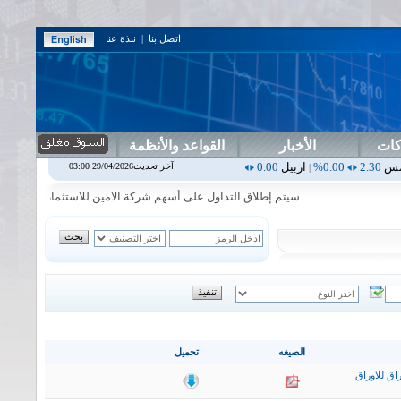
اتصل بنا
|
نبذة عنا
كات
الأخبار
القواعد والأنظمة
اربيل
0.00
0.00%
اس بنك
0.00
0.00%
اسفنج
1.87
0.00%
اسلام
1.06
آخر تحديث29/04/2026 03:00
|
|
|
|
سيتم إطلاق التداول على أسهم شركة الامين للاستثمار المالي في جلسة ال
الصيغه
تحميل
اق للاوراق