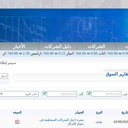
ت
الشركات
دليل الشركات
الأخبار
اثاث
0.86
0.00%
اثمار
0.23
0.00%
ارامس
2.30
0.00%
اربيل
0.00
0.00%
|
|
|
سيتم إطلاق الت
قارير السوق
من
إلى
تاريخ
النوع
العنوان
الصيغه
نشرة اخبار الشركات المساهمة في
يومي
02/08/202
سوق العراق