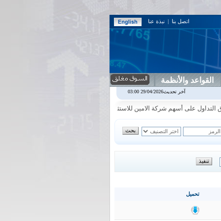
اتصل بنا
|
نبذة عنا
القواعد والأنظمة
اس بنك
0.00
0.00%
اسفنج
1.87
0.00%
اسلام
1.06
1.92%
اسيا
16.54
آخر تحديث29/04/2026 03:00
|
|
|
|
داول على أسهم شركة الامين للاستثمار المالي في جلسة الاحد الموافق 2026/8/9
|
تحميل