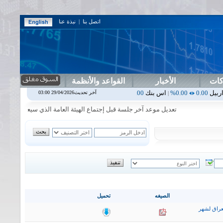
اتصل بنا
|
نبذة عنا
كات
الأخبار
القواعد والأنظمة
0.0
اس بنك
0.00
0.00%
اسفنج
1.87
0.00%
اسلام
1.06
1.92%
اسيا
16.54
آخر تحديث29/04/2026 03:00
|
|
|
|
تعديل موعد آخر جلسة قبل إجتماع الهيئة العامة الذي سيعقد يوم السبت 2026/8/15 لشركة مصرف العراقي الاسلا
الصيغه
تحميل
عراق لشهر