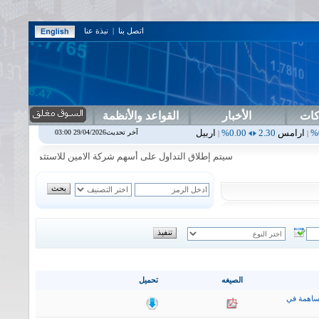
اتصل بنا
|
نبذة عنا
كات
الأخبار
القواعد والأنظمة
0.00%
اربيل
0.00
0.00%
اس بنك
0.00
0.00%
اسفنج
1.87
0.00%
اس
آخر تحديث29/04/2026 03:00
|
|
|
|
سيتم إطلاق التداول على أسهم شركة الامين للاستثمار المالي في جلسة ا
الصيغه
تحميل
ساهمة في