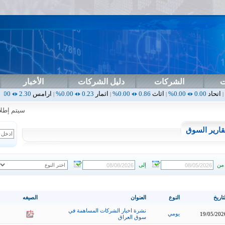
ت
الشركات
دليل الشركات
الأخبار
اثاث
0.86
0.00%
اثمار
0.23
0.00%
ارامس
2.30
0.00%
اربيل
0.00
|
|
|
|
سيتم إطلاق ال
قارير السوق
من
إلى
تاريخ
النوع
العنوان
الصيغه
نشرة اخبار الشركات المساهمة في
يومي
19/05/202
سوق العراق