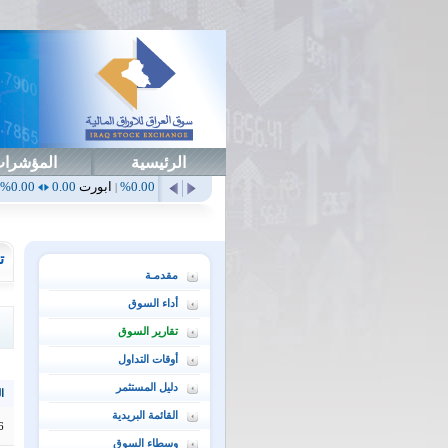
الرئيسية
المؤشرا
أهلي
0.65
1.52%
ابداع
0.00
0.00%
ابورت
0.00
0.00%
اتحاد
0.00
0.00%
|
|
|
|
ت
مقدمـة
أداء السوق
تقارير السوق
أوقات التداول
دليل المستثمر
ال
القائمة البريدية
6
وسطاء السوق