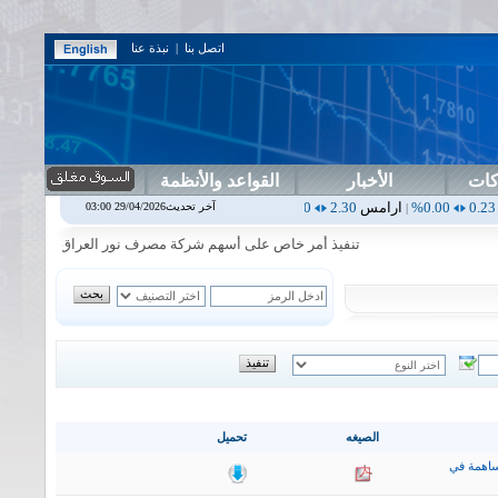
اتصل بنا
|
نبذة عنا
كات
الأخبار
القواعد والأنظمة
ارامس
2.30
0.00%
اربيل
0.00
0.00%
اس بنك
0.00
0.00%
اسفنج
1.87
آخر تحديث29/04/2026 03:00
|
|
|
|
تنفيذ أمر خاص على أسهم شركة مصرف نور العراق في جلسة الاربعاء الم
الصيغه
تحميل
ساهمة في