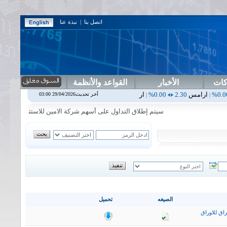
اتصل بنا
|
نبذة عنا
كات
الأخبار
القواعد والأنظمة
2.30
0.00%
اربيل
0.00
0.00%
اس بنك
0.00
0.00%
اسفنج
1.87
0.00%
آخر تحديث29/04/2026 03:00
|
|
|
سيتم إطلاق التداول على أسهم شركة الامين للاستثمار المالي في جلسة 
الصيغه
تحميل
اق للاوراق