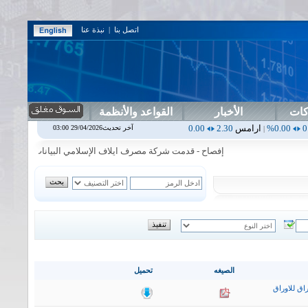
اتصل بنا
|
نبذة عنا
كات
الأخبار
القواعد والأنظمة
رامس
2.30
0.00%
اربيل
0.00
0.00%
اس بنك
0.00
0.00%
اسفنج
1.87
0.00%
آخر تحديث29/04/2026 03:00
|
|
|
إفصاح - قدمت شركة مصرف ايلاف الإسلامي البيانات المالية السنوية ل
الصيغه
تحميل
اق للاوراق