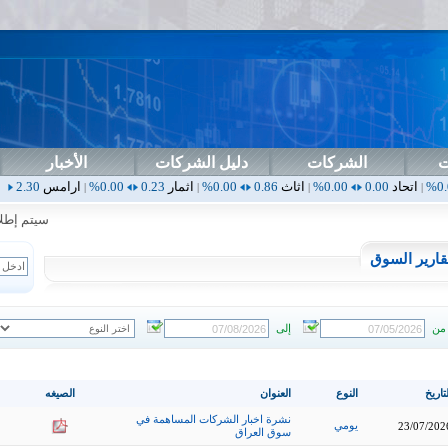
ت
الشركات
دليل الشركات
الأخبار
0.00%
اثاث
0.86
0.00%
اثمار
0.23
0.00%
ارامس
2.30
0.00%
اربيل
|
|
|
|
سيتم إطلاق ال
قارير السوق
من
إلى
تاريخ
النوع
العنوان
الصيغه
نشرة اخبار الشركات المساهمة في
يومي
23/07/202
سوق العراق