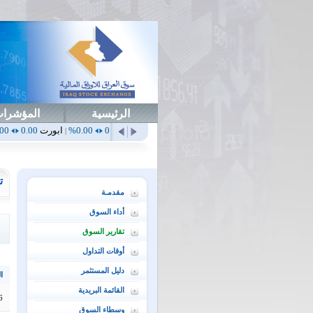
الرئيسية
المؤشرا
0.00%
أهلي
0.65
1.52%
ابداع
0.00
0.00%
ابورت
0.00
0.00%
اتحاد
0.00
|
|
|
|
ت
مقدمـة
أداء السوق
تقارير السوق
أوقات التداول
دليل المستثمر
ال
القائمة البريدية
6
وسطاء السوق