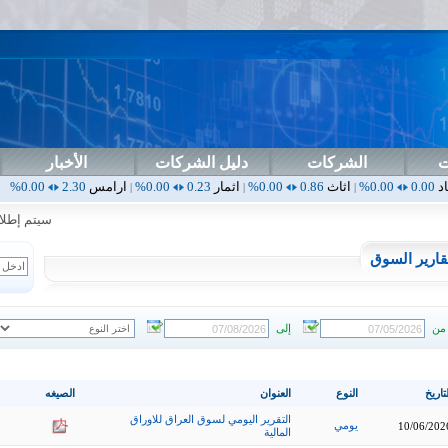
ت
الشركات
دليل الشركات
الأخبار
اثاث
0.86
0.00%
اثمار
0.23
0.00%
ارامس
2.30
0.00%
اربيل
0.00
0.00%
|
|
|
|
سيتم إطلاق ال
قارير السوق
من
إلى
تاريخ
النوع
العنوان
الصيغه
التقرير اليومي لسوق العراق للاوراق
يومي
10/06/202
المالية