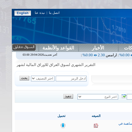
اتصل بنا
|
نبذة عنا
كات
الأخبار
القواعد والأنظمة
مس
2.30
0.00%
اربيل
0.00
0.00%
اس بنك
0.00
0.00%
اسفنج
1.87
0.00%
آخر تحديث29/04/2026 03:00
|
|
|
التقرير الشهري لسوق العراق للاوراق المالية لشهر تموز2026
|
الصيغه
تحميل
ساهمة في