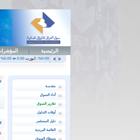
الرئيسية
المؤشرا
أهلي
0.65
1.52%
ابداع
0.00
0.00%
ابورت
0.00
0.00%
اتحاد
0.00
.00%
|
|
|
|
ت
مقدمـة
أداء السوق
تقارير السوق
أوقات التداول
دليل المستثمر
ال
القائمة البريدية
6
وسطاء السوق