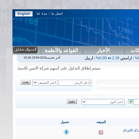
اتصل بنا
|
نبذة عنا
كات
الأخبار
القواعد والأنظمة
0.00%
اربيل
0.00
0.00%
اس بنك
0.00
0.00%
اسفنج
1.87
0.00%
اس
آخر تحديث29/04/2026 03:00
|
|
|
|
سيتم إطلاق التداول على أسهم شركة الامين للاستثمار المالي في جلسة 
الصيغه
تحميل
اق للاوراق