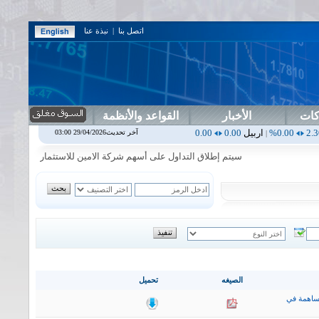
اتصل بنا
|
نبذة عنا
كات
الأخبار
القواعد والأنظمة
اربيل
0.00
0.00%
اس بنك
0.00
0.00%
اسفنج
1.87
0.00%
اسلام
1.06
1.92%
آخر تحديث29/04/2026 03:00
|
|
|
|
سيتم إطلاق التداول على أسهم شركة الامين للاستثمار المالي في جلسة الا
الصيغه
تحميل
ساهمة في