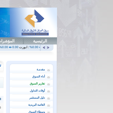
الرئيسية
المؤشرا
أهلي
0.65
1.52%
ابداع
0.00
0.00%
ابورت
0.00
0.00%
اتحاد
0.00
|
|
|
|
ت
مقدمـة
أداء السوق
تقارير السوق
أوقات التداول
دليل المستثمر
ال
القائمة البريدية
6
وسطاء السوق