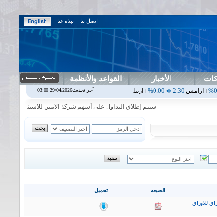
اتصل بنا
|
نبذة عنا
كات
الأخبار
القواعد والأنظمة
0.00%
اربيل
0.00
0.00%
اس بنك
0.00
0.00%
اسفنج
1.87
0.00%
ا
آخر تحديث29/04/2026 03:00
|
|
|
|
سيتم إطلاق التداول على أسهم شركة الامين للاستثمار المالي في جلسة 
الصيغه
تحميل
اق للاوراق