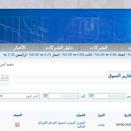
ت
الشركات
دليل الشركات
الأخبار
0.00%
اثاث
0.86
0.00%
اثمار
0.23
0.00%
ارامس
2.30
0.00%
اربيل
00
|
|
|
|
تنفيذ أمر خا
قارير السوق
من
إلى
تاريخ
النوع
العنوان
الصيغه
التقرير اليومي لسوق العراق للاوراق
يومي
09/06/202
المالية