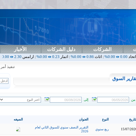
ت
الشركات
دليل الشركات
الأخبار
اثاث
0.86
0.00%
اثمار
0.23
0.00%
ارامس
2.30
0.00%
اربيل
0.00
|
|
|
|
تنفيذ أمر خاص
قارير السوق
من
إلى
تاريخ
النوع
العنوان
الصيغه
التقرير النصف سنوي للسوق الثاني لعام
15/07/202
ربع سنوي
2026