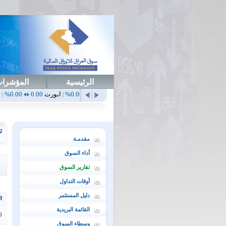
الرئيسية
المؤشرا
أهلي
0.65
1.52%
ابداع
0.00
0.00%
ابورت
0.00
0.00%
اتحاد
0.00
0.00%
|
|
|
|
ت
مقدمـة
أداء السوق
تقارير السوق
أوقات التداول
دليل المستثمر
ال
القائمة البريدية
6
وسطاء السوق