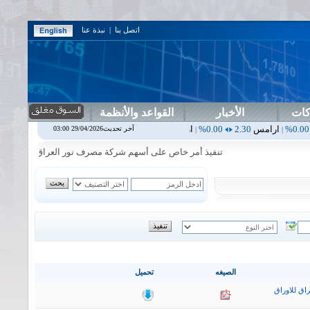
اتصل بنا
|
نبذة عنا
كات
الأخبار
القواعد والأنظمة
س
2.30
0.00%
اربيل
0.00
0.00%
اس بنك
0.00
0.00%
اسفنج
1.87
0.00%
آخر تحديث29/04/2026 03:00
|
|
|
تنفيذ أمر خاص على أسهم شركة مصرف نور العراق في جلسة الاربعاء ال
الصيغه
تحميل
اق للاوراق