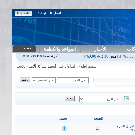
اتصل بنا
|
نبذة عنا
كات
الأخبار
القواعد والأنظمة
س
2.30
0.00%
اربيل
0.00
0.00%
اس بنك
0.00
0.00%
اسفنج
1.87
0.00%
آخر تحديث29/04/2026 03:00
|
|
|
سيتم إطلاق التداول على أسهم شركة الامين للاستثمار المالي في جلسة
الصيغه
تحميل
لعراق للفترة