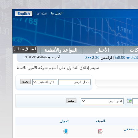
اتصل بنا
|
نبذة عنا
كات
الأخبار
القواعد والأنظمة
ارامس
2.30
0.00%
اربيل
0.00
0.00%
اس بنك
0.00
0.00%
اسفنج
1.87
آخر تحديث29/04/2026 03:00
|
|
|
|
سيتم إطلاق التداول على أسهم شركة الامين للاستثمار المالي في جلسة 
الصيغه
تحميل
ساهمة في