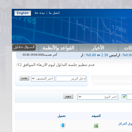
اتصل بنا
|
نبذة عنا
كات
الأخبار
القواعد والأنظمة
2.30
0.00%
اربيل
0.00
0.00%
اس بنك
0.00
0.00%
اسفنج
1.87
0.00%
آخر تحديث29/04/2026 03:00
|
|
|
عدم تنظيم جلسة التداول ليوم الاربعاء الموافق 2026/8/12
|
سيتم
الصيغه
تحميل
ق العراق