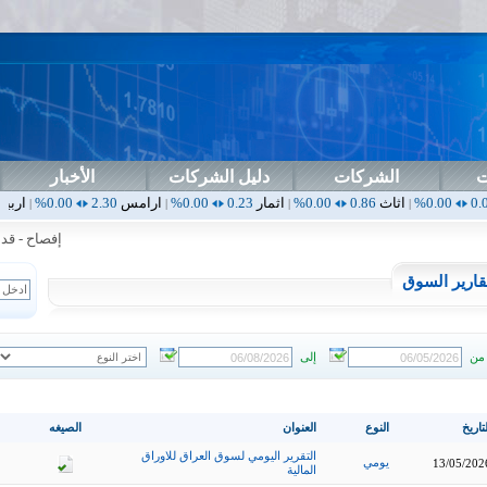
ت
الشركات
دليل الشركات
الأخبار
اثاث
0.86
0.00%
اثمار
0.23
0.00%
ارامس
2.30
0.00%
اربيل
0.00
0.00%
|
|
|
إفصاح - قدمت ش
قارير السوق
من
إلى
تاريخ
النوع
العنوان
الصيغه
التقرير اليومي لسوق العراق للاوراق
يومي
13/05/202
المالية