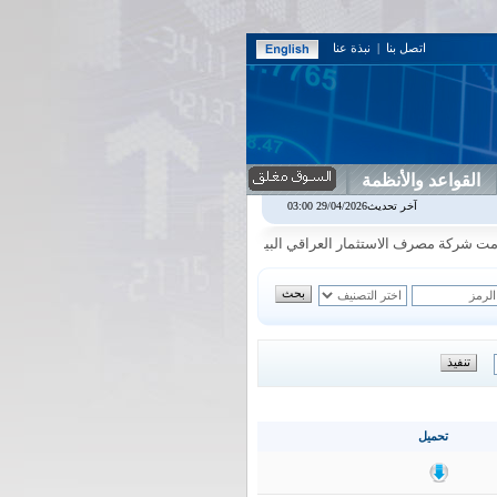
اتصل بنا
|
نبذة عنا
القواعد والأنظمة
اس بنك
0.00
0.00%
اسفنج
1.87
0.00%
اسلام
1.06
1.92%
اسيا
16.54
آخر تحديث29/04/2026 03:00
|
|
|
|
ركة مصرف الاستثمار العراقي البيانات المالية الفصلية للفصل الثاني لعام 2026
|
ت
تحميل