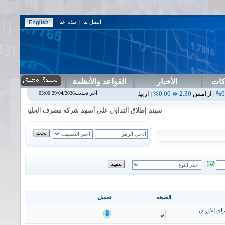
اتصل بنا
|
نبذة عنا
كات
الأخبار
القواعد والأنظمة
0.00%
اربيل
0.00
0.00%
اس بنك
0.00
0.00%
اسفنج
1.87
0.00%
ا
آخر تحديث29/04/2026 03:00
|
|
|
|
سيتم إطلاق التداول على أسهم شركة مصرف الخليج التجاري في جلسة الا
الصيغه
تحميل
اق للاوراق