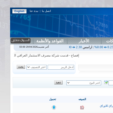
اتصل بنا
|
نبذة عنا
كات
الأخبار
القواعد والأنظمة
ارامس
2.30
0.00%
اربيل
0.00
0.00%
اس بنك
0.00
0.00%
اسفنج
1.87
آخر تحديث29/04/2026 03:00
|
|
|
|
إفصاح - قدمت شركة مصرف الاستثمار العراقي البيانات المالية الفص
الصيغه
تحميل
اق للاوراق