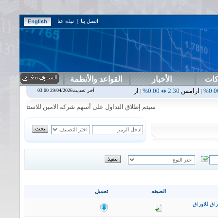
اتصل بنا
|
نبذة عنا
كات
الأخبار
القواعد والأنظمة
2.30
0.00%
اربيل
0.00
0.00%
اس بنك
0.00
0.00%
اسفنج
1.87
0.00%
آخر تحديث29/04/2026 03:00
|
|
|
سيتم إطلاق التداول على أسهم شركة الامين للاستثمار المالي في جلسة 
الصيغه
تحميل
اق للاوراق