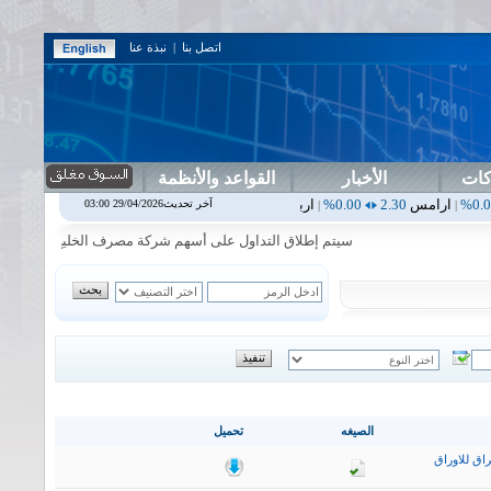
اتصل بنا
|
نبذة عنا
كات
الأخبار
القواعد والأنظمة
2.30
0.00%
اربيل
0.00
0.00%
اس بنك
0.00
0.00%
اسفنج
1.87
0.00%
آخر تحديث29/04/2026 03:00
|
|
|
|
سيتم إطلاق التداول على أسهم شركة مصرف الخليج التجاري في جلسة الا
الصيغه
تحميل
اق للاوراق