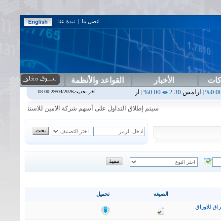
اتصل بنا
|
نبذة عنا
كات
الأخبار
القواعد والأنظمة
2.30
0.00%
اربيل
0.00
0.00%
اس بنك
0.00
0.00%
اسفنج
1.87
0.00%
آخر تحديث29/04/2026 03:00
|
|
|
سيتم إطلاق التداول على أسهم شركة الامين للاستثمار المالي في جلسة 
الصيغه
تحميل
اق للاوراق