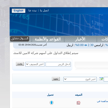
اتصل بنا
|
نبذة عنا
كات
الأخبار
القواعد والأنظمة
0.00%
اربيل
0.00
0.00%
اس بنك
0.00
0.00%
اسفنج
1.87
0.00%
اس
آخر تحديث29/04/2026 03:00
|
|
|
|
سيتم إطلاق التداول على أسهم شركة الامين للاستثمار المالي في جلسة ا
الصيغه
تحميل
ساهمة في