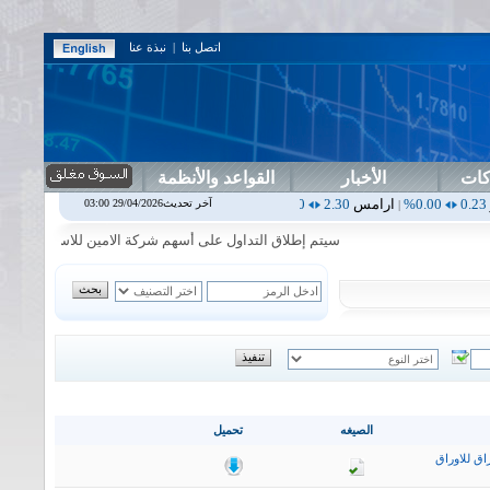
اتصل بنا
|
نبذة عنا
كات
الأخبار
القواعد والأنظمة
ارامس
2.30
0.00%
اربيل
0.00
0.00%
اس بنك
0.00
0.00%
اسفنج
1.87
آخر تحديث29/04/2026 03:00
|
|
|
|
سيتم إطلاق التداول على أسهم شركة الامين للاستثمار المالي في جلس
الصيغه
تحميل
اق للاوراق