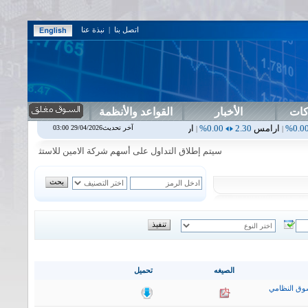
اتصل بنا
|
نبذة عنا
كات
الأخبار
القواعد والأنظمة
س
2.30
0.00%
اربيل
0.00
0.00%
اس بنك
0.00
0.00%
اسفنج
1.87
0.00%
آخر تحديث29/04/2026 03:00
|
|
|
سيتم إطلاق التداول على أسهم شركة الامين للاستثمار المالي في جلسة 
الصيغه
تحميل
وق النظامي