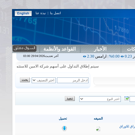
اتصل بنا
|
نبذة عنا
كات
الأخبار
القواعد والأنظمة
ارامس
2.30
0.00%
اربيل
0.00
0.00%
اس بنك
0.00
0.00%
اسفنج
1.87
آخر تحديث29/04/2026 03:00
|
|
|
|
سيتم إطلاق التداول على أسهم شركة الامين للاستثمار المالي في جلسة ا
الصيغه
تحميل
اق للاوراق