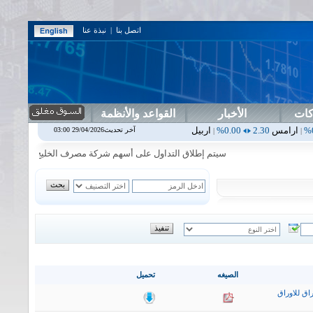
اتصل بنا
|
نبذة عنا
كات
الأخبار
القواعد والأنظمة
0.00%
اربيل
0.00
0.00%
اس بنك
0.00
0.00%
اسفنج
1.87
0.00%
اس
آخر تحديث29/04/2026 03:00
|
|
|
|
سيتم إطلاق التداول على أسهم شركة مصرف الخليج التجاري في جلسة الا
الصيغه
تحميل
اق للاوراق