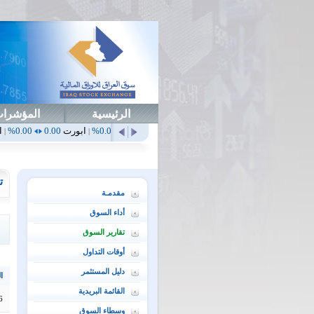
الرئيسية
المؤشرا
أهلي
0.65
1.52%
ابداع
0.00
0.00%
ابورت
0.00
0.00%
اتحاد
0.00
0.00%
|
|
|
|
ت
مقدمـة
أداء السوق
تقارير السوق
أوقات التداول
دليل المستثمر
ال
القائمة البريدية
6
وسطاء السوق