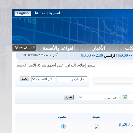
اتصل بنا
|
نبذة عنا
كات
الأخبار
القواعد والأنظمة
امس
2.30
0.00%
اربيل
0.00
0.00%
اس بنك
0.00
0.00%
اسفنج
1.87
0.00%
آخر تحديث29/04/2026 03:00
|
|
|
سيتم إطلاق التداول على أسهم شركة الامين للاستثمار المالي في جلسة 
الصيغه
تحميل
اق للاوراق