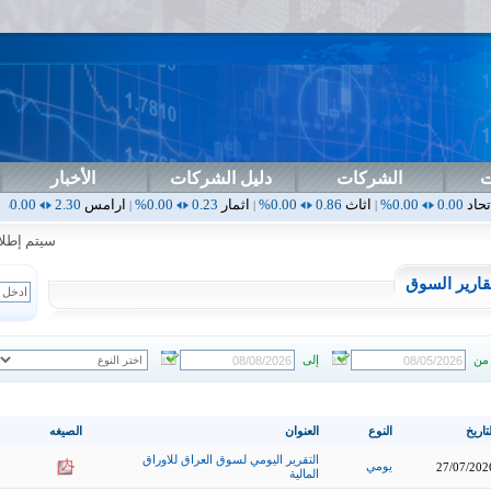
ت
الشركات
دليل الشركات
الأخبار
اثاث
0.86
0.00%
اثمار
0.23
0.00%
ارامس
2.30
0.00%
اربيل
0.00
|
|
|
|
سيتم إطلاق ال
قارير السوق
من
إلى
تاريخ
النوع
العنوان
الصيغه
التقرير اليومي لسوق العراق للاوراق
يومي
27/07/202
المالية