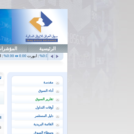
الرئيسية
المؤشرا
أهلي
0.65
1.52%
ابداع
0.00
0.00%
ابورت
0.00
0.00%
اتحاد
0.00
0.00%
|
|
|
|
ت
مقدمـة
أداء السوق
تقارير السوق
أوقات التداول
دليل المستثمر
ال
القائمة البريدية
6
وسطاء السوق