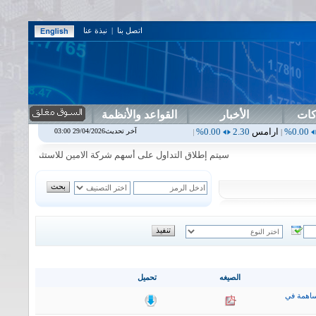
اتصل بنا
|
نبذة عنا
كات
الأخبار
القواعد والأنظمة
مس
2.30
0.00%
اربيل
0.00
0.00%
اس بنك
0.00
0.00%
اسفنج
1.87
0.00%
آخر تحديث29/04/2026 03:00
|
|
|
سيتم إطلاق التداول على أسهم شركة الامين للاستثمار المالي في جلسة ا
الصيغه
تحميل
ساهمة في